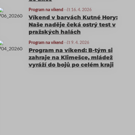
Program na víkend
-
čt 16. 4. 2026
Víkend v barvách Kutné Hory:
Naše naděje čeká ostrý test v
pražských halách
Program na víkend
-
čt 9. 4. 2026
Program na víkend: B-tým si
zahraje na Klimešce, mládež
vyráží do bojů po celém kraji