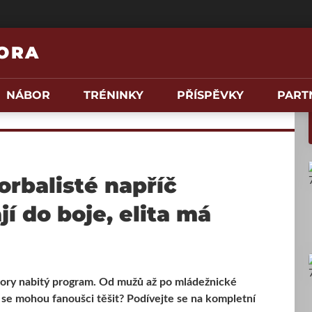
HORA
NÁBOR
TRÉNINKY
PŘÍSPĚVKY
PART
orbalisté napříč
í do boje, elita má
 Hory nabitý program. Od mužů až po mládežnické
o se mohou fanoušci těšit? Podívejte se na kompletní