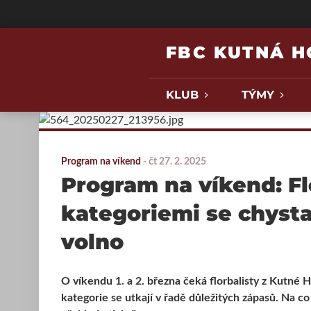
FBC KUTNÁ 
KLUB
TÝMY
Program na víkend
-
čt 27. 2. 2025
Program na víkend: Fl
kategoriemi se chystaj
volno
O víkendu 1. a 2. března čeká florbalisty z Kutné
kategorie se utkají v řadě důležitých zápasů. Na c