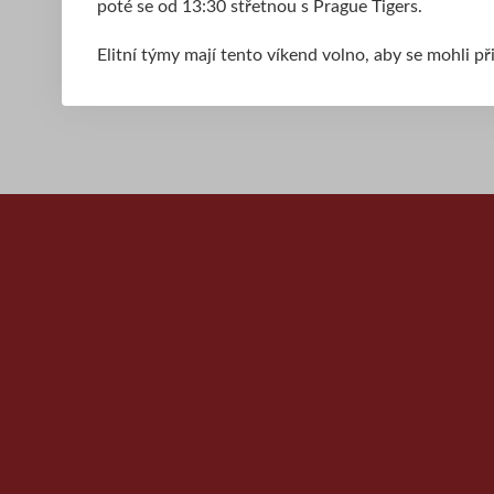
poté se od 13:30 střetnou s Prague Tigers.
Elitní týmy mají tento víkend volno, aby se mohli př