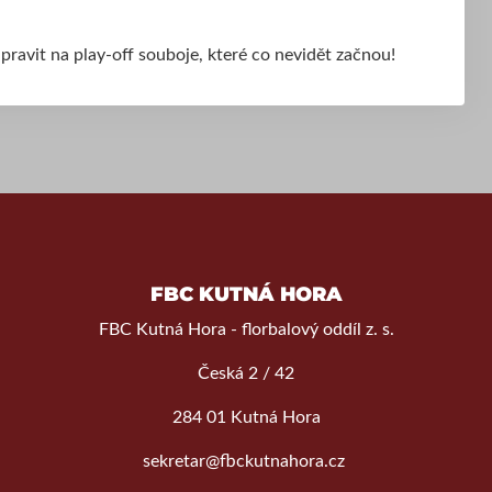
ipravit na play-off souboje, které co nevidět začnou!
FBC KUTNÁ HORA
FBC Kutná Hora - florbalový oddíl z. s.
Česká 2 / 42
284 01 Kutná Hora
sekretar@fbckutnahora.cz