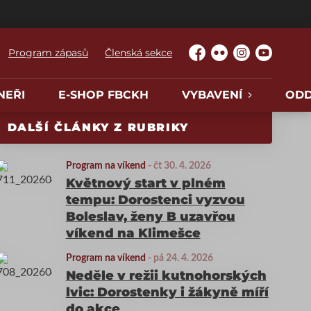
Program zápasů
Členská sekce
Facebook
Flickr
Instagram
YouTube
NEŘI
E-SHOP FBCKH
VYBAVENÍ
ODD
DALŠÍ ČLÁNKY Z RUBRIKY
Program na víkend
-
čt 30. 4. 2026
Květnový start v plném
tempu: Dorostenci vyzvou
Boleslav, ženy B uzavřou
víkend na Klimešce
Program na víkend
-
pá 24. 4. 2026
Neděle v režii kutnohorských
lvic: Dorostenky i žákyně míří
do akce