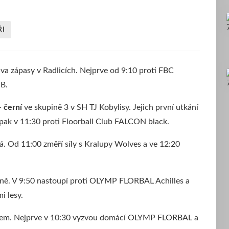
ŘI
va zápasy v Radlicích. Nejprve od 9:10 proti FBC
 B.
-
černí
ve skupině 3 v SH TJ Kobylisy. Jejich první utkání
pak v 11:30 proti Floorball Club FALCON black.
ká. Od 11:00 změří síly s Kralupy Wolves a ve 12:20
olíně. V 9:50 nastoupí proti OLYMP FLORBAL Achilles a
i lesy.
 Labem. Nejprve v 10:30 vyzvou domácí OLYMP FLORBAL a