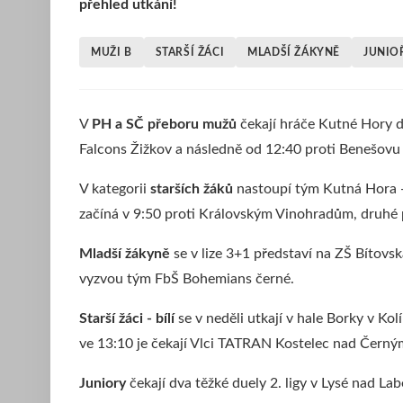
přehled utkání!
MUŽI B
STARŠÍ ŽÁCI
MLADŠÍ ŽÁKYNĚ
JUNIO
V
PH a SČ přeboru mužů
čekají hráče Kutné Hory d
Falcons Žižkov a následně od 12:40 proti Benešovu
V kategorii
starších žáků
nastoupí tým Kutná Hora 
začíná v 9:50 proti Královským Vinohradům, druhé 
Mladší žákyně
se v lize 3+1 představí na ZŠ Bítovs
vyzvou tým FbŠ Bohemians černé.
Starší žáci - bílí
se v neděli utkají v hale Borky v K
ve 13:10 je čekají Vlci TATRAN Kostelec nad Černým
Juniory
čekají dva těžké duely 2. ligy v Lysé nad