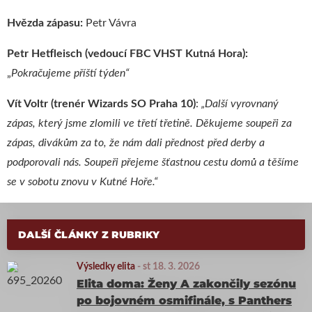
Hvězda zápasu:
Petr Vávra
Petr Hetfleisch (vedoucí FBC VHST Kutná Hora):
„
Pokračujeme příští týden“
Vít Voltr (trenér Wizards SO Praha 10)
:
„
Další vyrovnaný
zápas, který jsme zlomili ve třetí třetině. Děkujeme soupeři za
zápas, divákům za to, že nám dali přednost před derby a
podporovali nás. Soupeři přejeme šťastnou cestu domů a těšíme
se v sobotu znovu v Kutné Hoře.“
DALŠÍ ČLÁNKY Z RUBRIKY
Výsledky elita
-
st 18. 3. 2026
Elita doma: Ženy A zakončily sezónu
po bojovném osmifinále, s Panthers