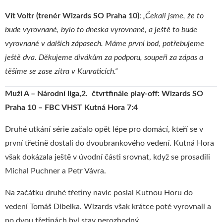
Vít Voltr (trenér Wizards SO Praha 10)
:
„
Čekali jsme, že to
bude vyrovnané, bylo to dneska vyrovnané, a ještě to bude
vyrovnané v dalších zápasech. Máme první bod, potřebujeme
ještě dva. Děkujeme divákům za podporu, soupeři za zápas a
těšíme se zase zítra v Kunraticích.“
Muži A – Národní liga,2. čtvrtfinále play-off: Wizards SO
Praha 10 – FBC VHST Kutná Hora 7:4
Druhé utkání série začalo opět lépe pro domácí, kteří se v
první třetině dostali do dvoubrankového vedení. Kutná Hora
však dokázala ještě v úvodní části srovnat, když se prosadili
Michal Puchner a Petr Vávra.
Na začátku druhé třetiny navíc poslal Kutnou Horu do
vedení Tomáš Dibelka. Wizards však krátce poté vyrovnali a
po dvou třetinách byl stav nerozhodný.