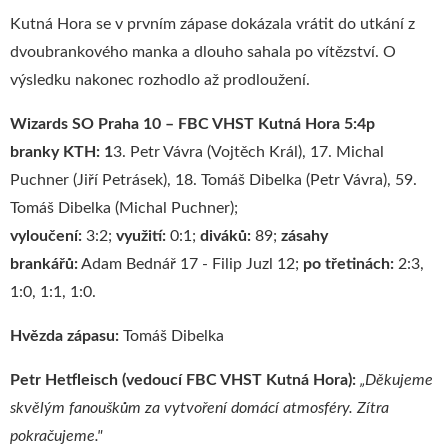
Kutná Hora se v prvním zápase dokázala vrátit do utkání z
dvoubrankového manka a dlouho sahala po vítězství. O
výsledku nakonec rozhodlo až prodloužení.
Wizards SO Praha 10 – FBC VHST Kutná Hora 5:4p
branky KTH: 1
3. Petr Vávra (Vojtěch Král), 17. Michal
Puchner (Jiří Petrásek), 18. Tomáš Dibelka (Petr Vávra), 59.
Tomáš Dibelka (Michal Puchner);
vyloučení:
3:2;
využití:
0:1;
diváků:
89;
zásahy
brankářů:
Adam Bednář 17 - Filip Juzl 12;
po
třetinách:
2:3,
1:0, 1:1, 1:0.
Hvězda zápasu:
Tomáš Dibelka
Petr Hetfleisch (vedoucí FBC VHST Kutná Hora):
„
Děkujeme
skvělým fanouškům za vytvoření domácí atmosféry. Zítra
pokračujeme."