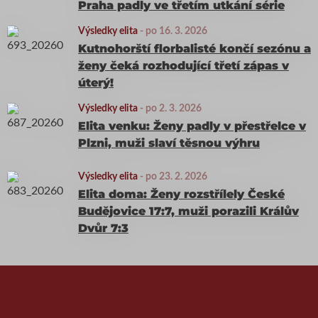
Praha padly ve třetím utkání série
Výsledky elita
-
po 16. 3. 2026
Kutnohorští florbalisté končí sezónu a
ženy čeká rozhodující třetí zápas v
úterý!
Výsledky elita
-
po 2. 3. 2026
Elita venku: Ženy padly v přestřelce v
Plzni, muži slaví těsnou výhru
Výsledky elita
-
po 23. 2. 2026
Elita doma: Ženy rozstřílely České
Budějovice 17:7, muži porazili Králův
Dvůr 7:3