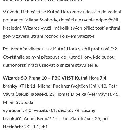
V úvodu třetí části se Kutná Hora znovu dostala do vedení
po brance Milana Svobody, domácí ale rychle odpověděli.
Následně Wizards využili několik svých příležitostí a třemi
góly v závěru utkání rozhodli o svém vítězství.
Po úvodním víkendu tak Kutná Hora v sérii prohrává 0:2.
Čtvrtfinále se nyní přesouvá do Kutné Hory, kde budou
kutnohorští hráči usilovat o snížení stavu série.
Wizards SO Praha 10 – FBC VHST Kutná Hora 7:4
branky KTH:
11. Michal Puchner (Vojtěch Král), 18. Petr
Vávra (Jakub Tabášek), 23. Tomáš Dibelka (Petr Vávra), 45.
Milan Svoboda;
vyloučení:
4:0;
využití:
0:1;
diváků:
78;
zásahy
brankářů:
Adam Bednář 15 - Jan Zlatohlávek 25;
po
třetinách:
2:2, 1:1, 4:1.