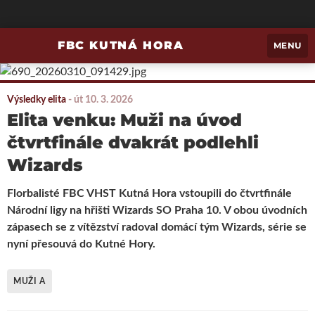
FBC KUTNÁ HORA
MENU
Výsledky elita
-
út 10. 3. 2026
Elita venku: Muži na úvod
čtvrtfinále dvakrát podlehli
Wizards
Florbalisté FBC VHST Kutná Hora vstoupili do čtvrtfinále
Národní ligy na hřišti Wizards SO Praha 10. V obou úvodních
zápasech se z vítězství radoval domácí tým Wizards, série se
nyní přesouvá do Kutné Hory.
MUŽI A