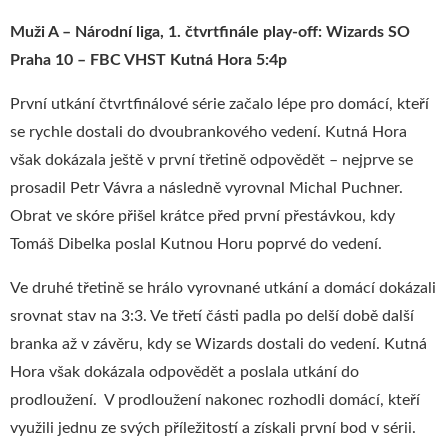
Muži A – Národní liga, 1. čtvrtfinále play-off: Wizards SO
Praha 10 – FBC VHST Kutná Hora 5:4p
První utkání čtvrtfinálové série začalo lépe pro domácí, kteří
se rychle dostali do dvoubrankového vedení. Kutná Hora
však dokázala ještě v první třetině odpovědět – nejprve se
prosadil Petr Vávra a následně vyrovnal Michal Puchner.
Obrat ve skóre přišel krátce před první přestávkou, kdy
Tomáš Dibelka poslal Kutnou Horu poprvé do vedení.
Ve druhé třetině se hrálo vyrovnané utkání a domácí dokázali
srovnat stav na 3:3. Ve třetí části padla po delší době další
branka až v závěru, kdy se Wizards dostali do vedení. Kutná
Hora však dokázala odpovědět a poslala utkání do
prodloužení. V prodloužení nakonec rozhodli domácí, kteří
využili jednu ze svých příležitostí a získali první bod v sérii.