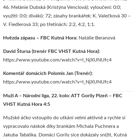
46. Melánie Dubská (Kristýna Venclová); vyloučení: 0:0;
využití: 0:0; diváků: 72; zásahy brankářek: K. Valečková 30 –
V. Fiedlerová 33; po třetinách: 2:2, 4:2, 1:1.
Hvězda zápasu – FBC Kutná Hora:
Natálie Beranová
David Štursa (trenér FBC VHST Kutná Hora):
https://www.youtube.com/watch?v=I_NjXUNUfc4
Komentář domácích Polomis Jan (Trenér):
https://www.youtube.com/watch?v=I_NjXUNUfc4
Muži A – Národní liga, 22. kolo: ATT Gorily Plzeň – FBC
VHST Kutná Hora 4:5
Mužské áčko vstoupilo do utkání velmi aktivně a rychle si
vypracovalo náskok díky brankám Michala Puchnera a
Jakuba Tabáška. Domácí Gorily sice dokázaly snížit, Kutná