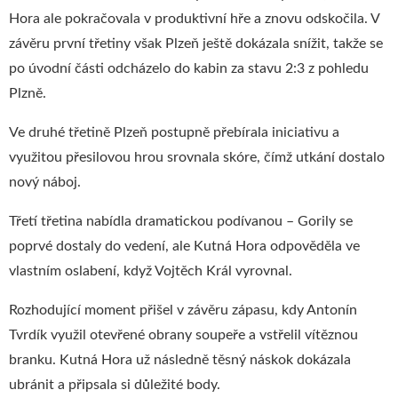
Hora ale pokračovala v produktivní hře a znovu odskočila. V
závěru první třetiny však Plzeň ještě dokázala snížit, takže se
po úvodní části odcházelo do kabin za stavu 2:3 z pohledu
Plzně.
Ve druhé třetině Plzeň postupně přebírala iniciativu a
využitou přesilovou hrou srovnala skóre, čímž utkání dostalo
nový náboj.
Třetí třetina nabídla dramatickou podívanou – Gorily se
poprvé dostaly do vedení, ale Kutná Hora odpověděla ve
vlastním oslabení, když Vojtěch Král vyrovnal.
Rozhodující moment přišel v závěru zápasu, kdy Antonín
Tvrdík využil otevřené obrany soupeře a vstřelil vítěznou
branku. Kutná Hora už následně těsný náskok dokázala
ubránit a připsala si důležité body.