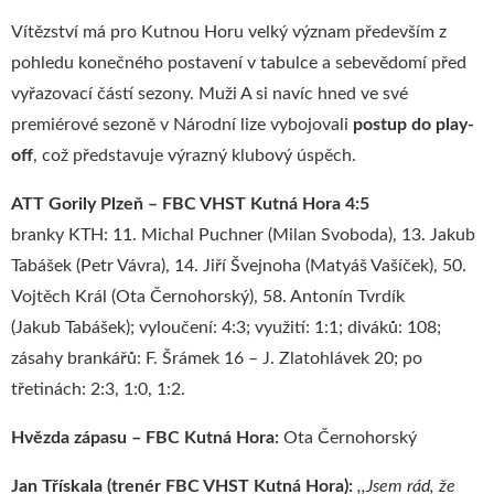
Vítězství má pro Kutnou Horu velký význam především z
pohledu konečného postavení v tabulce a sebevědomí před
vyřazovací částí sezony. Muži A si navíc hned ve své
premiérové sezoně v Národní lize vybojovali
postup do play-
off
, což představuje výrazný klubový úspěch.
ATT Gorily Plzeň – FBC VHST Kutná Hora 4:5
branky KTH: 11. Michal Puchner (Milan Svoboda), 13. Jakub
Tabášek (Petr Vávra), 14. Jiří Švejnoha (Matyáš Vašíček), 50.
Vojtěch Král (Ota Černohorský), 58. Antonín Tvrdík
(Jakub Tabášek); vyloučení: 4:3; využití: 1:1; diváků: 108;
zásahy brankářů: F. Šrámek 16 – J. Zlatohlávek 20; po
třetinách: 2:3, 1:0, 1:2.
Hvězda zápasu – FBC Kutná Hora:
Ota Černohorský
Jan Třískala (trenér FBC VHST Kutná Hora):
,,Jsem rád, že