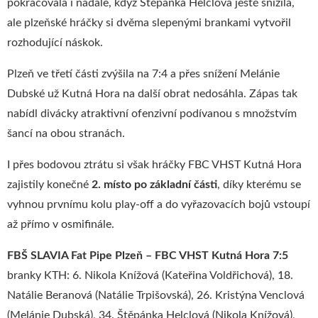
pokračovala i nadále, když Štěpánka Helclová ještě snížila,
ale plzeňské hráčky si dvěma slepenými brankami vytvořil
rozhodující náskok.
Plzeň ve třetí části zvýšila na 7:4 a přes snížení Melánie
Dubské už Kutná Hora na další obrat nedosáhla. Zápas tak
nabídl divácky atraktivní ofenzivní podívanou s množstvím
šancí na obou stranách.
I přes bodovou ztrátu si však hráčky FBC VHST Kutná Hora
zajistily konečné
2. místo po základní části
, díky kterému se
vyhnou prvnímu kolu play-off a do vyřazovacích bojů vstoupí
až přímo v osmifinále.
FBŠ SLAVIA Fat Pipe Plzeň – FBC VHST Kutná Hora 7:5
branky KTH: 6. Nikola Knížová (Kateřina Voldřichová), 18.
Natálie Beranová (Natálie Trpišovská), 26. Kristýna Venclová
(Melánie Dubská), 34. Štěpánka Helclová (Nikola Knížová),