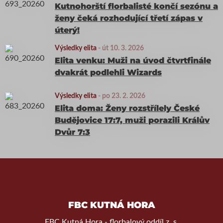
Kutnohorští florbalisté končí sezónu a
ženy čeká rozhodující třetí zápas v
úterý!
Výsledky elita
-
út 10. 3. 2026
Elita venku: Muži na úvod čtvrtfinále
dvakrát podlehli Wizards
Výsledky elita
-
po 23. 2. 2026
Elita doma: Ženy rozstřílely České
Budějovice 17:7, muži porazili Králův
Dvůr 7:3
FBC KUTNÁ HORA
FBC Kutná Hora - florbalový oddíl z. s.