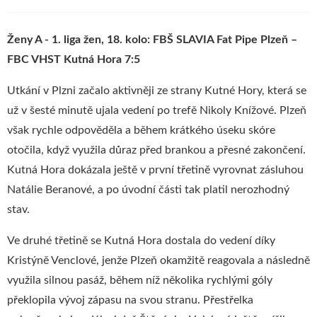
Ženy A - 1. liga žen, 18. kolo: FBŠ SLAVIA Fat Pipe Plzeň –
FBC VHST Kutná Hora 7:5
Utkání v Plzni začalo aktivněji ze strany Kutné Hory, která se
už v šesté minutě ujala vedení po trefě Nikoly Knížové. Plzeň
však rychle odpověděla a během krátkého úseku skóre
otočila, když využila důraz před brankou a přesné zakončení.
Kutná Hora dokázala ještě v první třetině vyrovnat zásluhou
Natálie Beranové, a po úvodní části tak platil nerozhodný
stav.
Ve druhé třetině se Kutná Hora dostala do vedení díky
Kristýně Venclové, jenže Plzeň okamžitě reagovala a následně
využila silnou pasáž, během níž několika rychlými góly
překlopila vývoj zápasu na svou stranu. Přestřelka