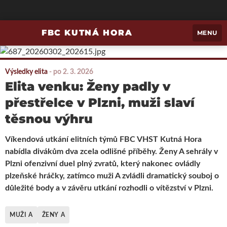
FBC KUTNÁ HORA
MENU
Výsledky elita
-
po 2. 3. 2026
Elita venku: Ženy padly v
přestřelce v Plzni, muži slaví
těsnou výhru
Víkendová utkání elitních týmů FBC VHST Kutná Hora
nabídla divákům dva zcela odlišné příběhy. Ženy A sehrály v
Plzni ofenzivní duel plný zvratů, který nakonec ovládly
plzeňské hráčky, zatímco muži A zvládli dramatický souboj o
důležité body a v závěru utkání rozhodli o vítězství v Plzni.
MUŽI A
ŽENY A