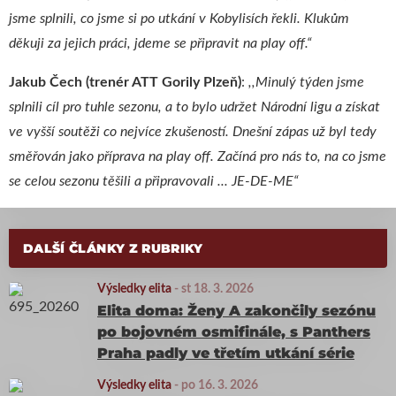
jsme splnili, co jsme si po utkání v Kobylisích řekli. Klukům
děkuji za jejich práci, jdeme se připravit na play off.“
Jakub Čech (trenér ATT Gorily Plzeň)
:
,,Minulý týden jsme
splnili cíl pro tuhle sezonu, a to bylo udržet Národní ligu a získat
ve vyšší soutěži co nejvíce zkušeností. Dnešní zápas už byl tedy
směřován jako příprava na play off. Začíná pro nás to, na co jsme
se celou sezonu těšili a připravovali ... JE-DE-ME“
DALŠÍ ČLÁNKY Z RUBRIKY
Výsledky elita
-
st 18. 3. 2026
Elita doma: Ženy A zakončily sezónu
po bojovném osmifinále, s Panthers
Praha padly ve třetím utkání série
Výsledky elita
-
po 16. 3. 2026