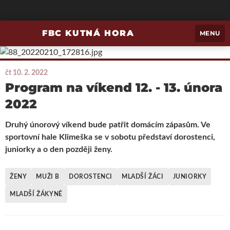
FBC KUTNÁ HORA
MENU
čt 10. 2. 2022
Program na víkend 12. - 13. února
2022
Druhý únorový víkend bude patřit domácím zápasům. Ve
sportovní hale Klimeška se v sobotu představí dorostenci,
juniorky a o den později ženy.
ŽENY
MUŽI B
DOROSTENCI
MLADŠÍ ŽÁCI
JUNIORKY
MLADŠÍ ŽÁKYNĚ