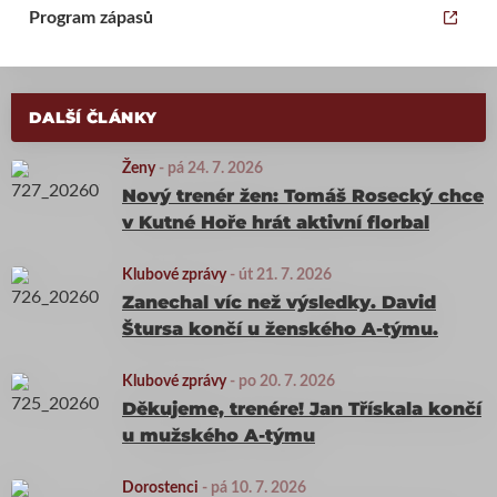
Program zápasů
DALŠÍ ČLÁNKY
Ženy
-
pá 24. 7. 2026
Nový trenér žen: Tomáš Rosecký chce
v Kutné Hoře hrát aktivní florbal
Klubové zprávy
-
út 21. 7. 2026
Zanechal víc než výsledky. David
Štursa končí u ženského A-týmu.
Klubové zprávy
-
po 20. 7. 2026
Děkujeme, trenére! Jan Třískala končí
u mužského A-týmu
Dorostenci
-
pá 10. 7. 2026