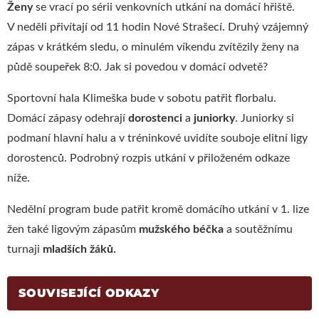
Ženy
se vrací po sérii venkovních utkání na domácí hřiště.
V neděli přivítají od 11 hodin Nové Strašecí. Druhý vzájemný
zápas v krátkém sledu, o minulém víkendu zvítězily ženy na
půdě soupeřek 8:0. Jak si povedou v domácí odvetě?
Sportovní hala Klimeška bude v sobotu patřit florbalu.
Domácí zápasy odehrají
dorostenci
a
juniorky
. Juniorky si
podmaní hlavní halu a v tréninkové uvidíte souboje elitní ligy
dorostenců. Podrobný rozpis utkání v přiloženém odkaze
níže.
Nedělní program bude patřit kromě domácího utkání v 1. lize
žen také ligovým zápasům
mužského béčka
a soutěžnímu
turnaji
mladších žáků.
SOUVISEJÍCÍ ODKAZY