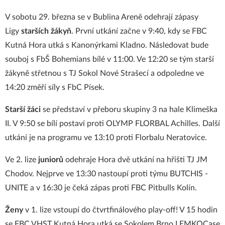
V sobotu 29. března se v Bublina Areně odehrají zápasy
Ligy
starších žákyň
. První utkání začne v 9:40, kdy se FBC
Kutná Hora utká s Kanonýrkami Kladno. Následovat bude
souboj s FbŠ Bohemians bílé v 11:00. Ve 12:20 se tým starší
žákyně střetnou s TJ Sokol Nové Strašecí a odpoledne ve
14:20 změří síly s FbC Písek.
Starší žáci
se představí v přeboru skupiny 3 na hale Klimeška
II. V 9:50 se bílí postaví proti OLYMP FLORBAL Achilles. Další
utkání je na programu ve 13:10 proti Florbalu Neratovice.
Ve 2. lize
juniorů
odehraje Hora dvě utkání na hřišti TJ JM
Chodov. Nejprve ve 13:30 nastoupí proti týmu BUTCHIS -
UNITE a v 16:30 je čeká zápas proti FBC Pitbulls Kolín.
Ženy
v 1. lize vstoupí do čtvrtfinálového play-off! V 15 hodin
se FBC VHST Kutná Hora utká se Sokolem Brno I EMKOCase