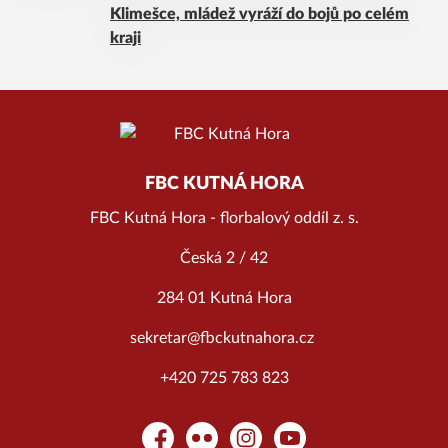
Klimešce, mládež vyráží do bojů po celém
kraji
FBC KUTNÁ HORA
FBC Kutná Hora - florbalový oddíl z. s.
Česká 2 / 42
284 01 Kutná Hora
sekretar@fbckutnahora.cz
+420 725 783 823