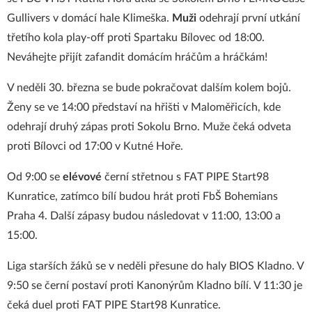
Gullivers v domácí hale Klimeška.
Muži
odehrají první utkání
třetího kola play-off proti Spartaku Bílovec od 18:00.
Neváhejte přijít zafandit domácím hráčům a hráčkám!
V neděli 30. března se bude pokračovat dalším kolem bojů.
Ženy se ve 14:00 představí na hřišti v Maloměřicích, kde
odehrají druhý zápas proti Sokolu Brno. Muže čeká odveta
proti Bílovci od 17:00 v Kutné Hoře.
Od 9:00 se
elévové
černí střetnou s FAT PIPE Start98
Kunratice, zatímco bílí budou hrát proti FbŠ Bohemians
Praha 4. Další zápasy budou následovat v 11:00, 13:00 a
15:00.
Liga starších žáků se v neděli přesune do haly BIOS Kladno. V
9:50 se černí postaví proti Kanonýrům Kladno bílí. V 11:30 je
čeká duel proti FAT PIPE Start98 Kunratice.