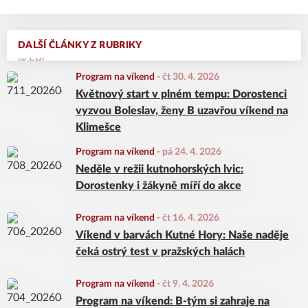
DALŠÍ ČLÁNKY Z RUBRIKY
Program na víkend
-
čt 30. 4. 2026
Květnový start v plném tempu: Dorostenci
vyzvou Boleslav, ženy B uzavřou víkend na
Klimešce
Program na víkend
-
pá 24. 4. 2026
Neděle v režii kutnohorských lvic:
Dorostenky i žákyně míří do akce
Program na víkend
-
čt 16. 4. 2026
Víkend v barvách Kutné Hory: Naše naděje
čeká ostrý test v pražských halách
Program na víkend
-
čt 9. 4. 2026
Program na víkend: B-tým si zahraje na