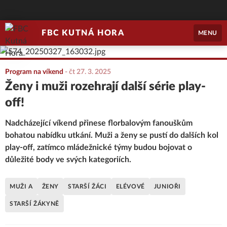
FBC KUTNÁ HORA
MENU
Program na víkend
-
čt 27. 3. 2025
Ženy i muži rozehrají další série play-
off!
Nadcházející víkend přinese florbalovým fanouškům
bohatou nabídku utkání. Muži a ženy se pustí do dalších kol
play-off, zatímco mládežnické týmy budou bojovat o
důležité body ve svých kategoriích.
MUŽI A
ŽENY
STARŠÍ ŽÁCI
ELÉVOVÉ
JUNIOŘI
STARŠÍ ŽÁKYNĚ