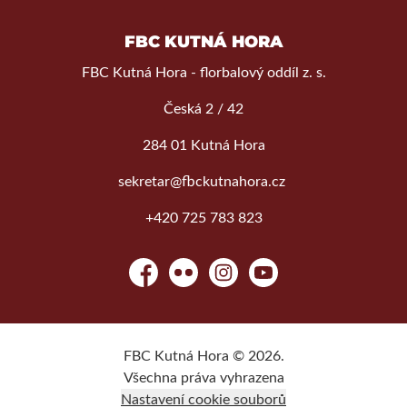
FBC KUTNÁ HORA
FBC Kutná Hora - florbalový oddíl z. s.
Česká 2 / 42
284 01 Kutná Hora
sekretar@fbckutnahora.cz
+420 725 783 823
Facebook
Flickr
Instagram
YouTube
FBC Kutná Hora © 2026.
Všechna práva vyhrazena
Nastavení cookie souborů