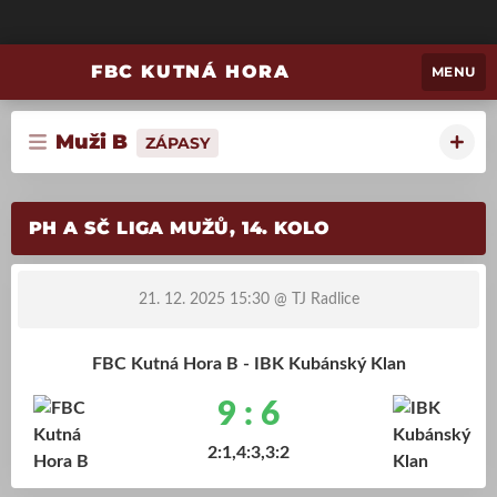
FBC KUTNÁ HORA
MENU
Muži B
ZÁPASY
PH A SČ LIGA MUŽŮ, 14. KOLO
21. 12. 2025 15:30
@ TJ Radlice
FBC Kutná Hora B - IBK Kubánský Klan
9 : 6
2:1,4:3,3:2