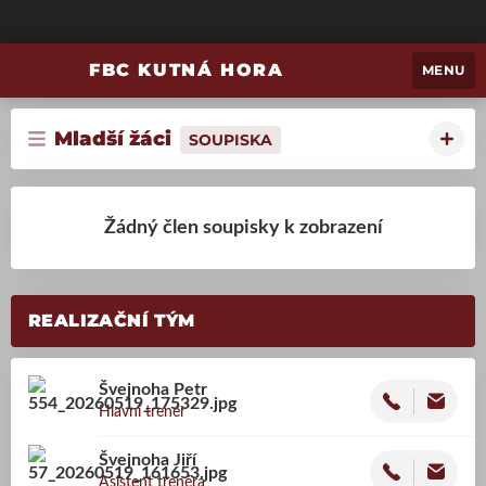
FBC KUTNÁ HORA
MENU
Mladší žáci
SOUPISKA
Žádný člen soupisky k zobrazení
REALIZAČNÍ TÝM
Švejnoha
Petr
Hlavní trenér
Švejnoha
Jiří
Asistent trenéra