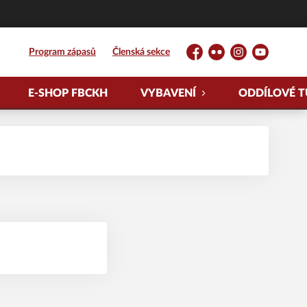
Program zápasů
Členská sekce
Facebook
Flickr
Instagram
YouTube
E-SHOP FBCKH
VYBAVENÍ
ODDÍLOVÉ T