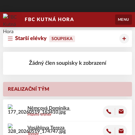
FBC KUTNÁ HORA
MENU
Starší elévky
SOUPISKA
Žádný člen soupisky k zobrazení
REALIZAČNÍ TÝM
Němcová
Dominika
Hlavní trenér
Vosáhlova
Tereza
Trenér