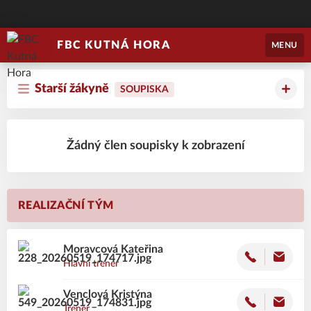
FBC KUTNÁ HORA
MENU
Starší žákyně
SOUPISKA
Žádný člen soupisky k zobrazení
REALIZAČNÍ TÝM
Moravcová
Kateřina
Hlavní trenér
Venclová
Kristýna
Trenér